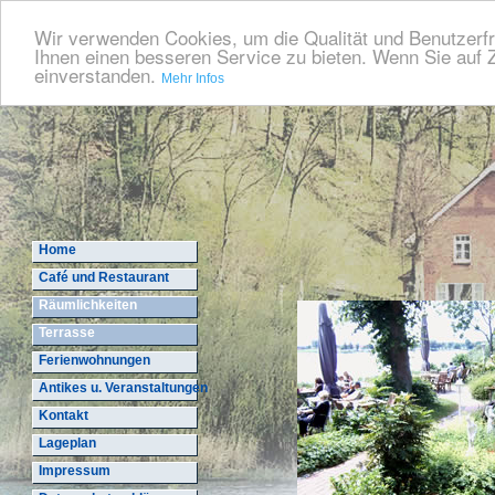
Wir verwenden Cookies, um die Qualität und Benutzerfr
Ihnen einen besseren Service zu bieten. Wenn Sie auf Z
einverstanden.
Mehr Infos
Home
Café und Restaurant
Räumlichkeiten
Terrasse
Ferienwohnungen
Antikes u. Veranstaltungen
Kontakt
Lageplan
Impressum